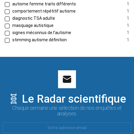
autisme femme traits différents
1
comportement répétitif autisme
1
diagnostic TSA adulte
1
masquage autistique
1
signes méconnus de l’autisme
1
stimming autisme définition
1
🧬 Le Radar scientifique
Chaque semaine une sélection de nos enquêtes et
analyses.
Votre
Email