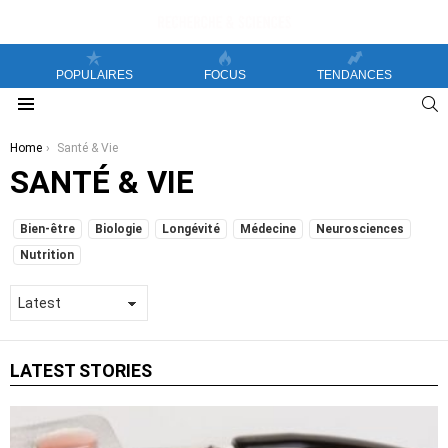
POPULAIRES
FOCUS
TENDANCES
S
Menu
You are here:
Home
Santé & Vie
SANTÉ & VIE
SUBTERMS
Bien-être
Biologie
Longévité
Médecine
Neurosciences
Nutrition
LATEST STORIES