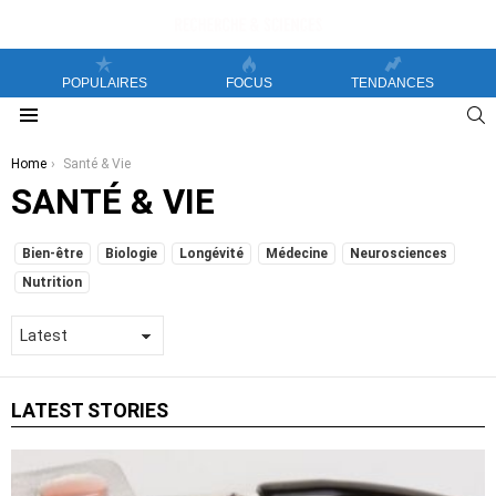
POPULAIRES
FOCUS
TENDANCES
S
Menu
You are here:
Home
Santé & Vie
SANTÉ & VIE
SUBTERMS
Bien-être
Biologie
Longévité
Médecine
Neurosciences
Nutrition
LATEST STORIES