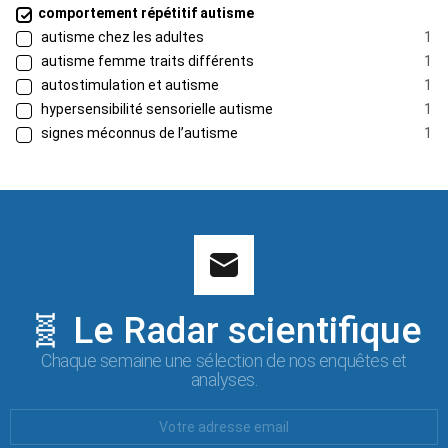
comportement répétitif autisme
autisme chez les adultes
1
autisme femme traits différents
1
autostimulation et autisme
1
hypersensibilité sensorielle autisme
1
signes méconnus de l’autisme
1
🧬 Le Radar scientifique
Chaque semaine une sélection de nos enquêtes et
analyses.
Votre
Email