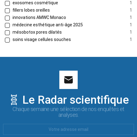
exosomes cosmétique
1
fillers lobes oreilles
1
innovations AMWC Monaco
1
médecine esthétique anti-âge 2025
1
mésobotox pores dilatés
1
soins visage cellules souches
1
🧬 Le Radar scientifique
Chaque semaine une sélection de nos enquêtes et
analyses.
Votre
Email
: