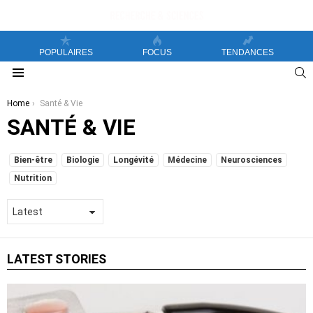
POPULAIRES
FOCUS
TENDANCES
S
Menu
You are here:
Home
Santé & Vie
SANTÉ & VIE
SUBTERMS
Bien-être
Biologie
Longévité
Médecine
Neurosciences
Nutrition
LATEST STORIES