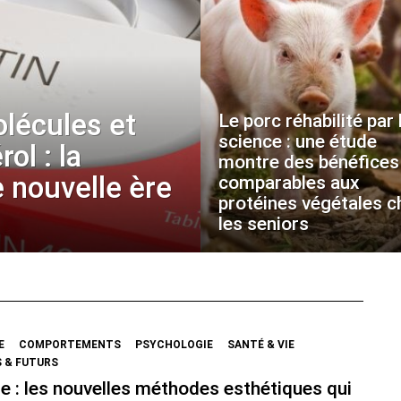
olécules et
Le porc réhabilité par 
science : une étude
ol : la
montre des bénéfices
 nouvelle ère
comparables aux
protéines végétales c
les seniors
E
COMPORTEMENTS
PSYCHOLOGIE
SANTÉ & VIE
 & FUTURS
e : les nouvelles méthodes esthétiques qui