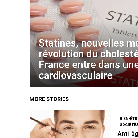
Statines, nouvelles m
révolution du cholestér
France entre dans une
cardiovasculaire
MORE STORIES
BIEN-ÊTR
SOCIÉTÉS
Anti-âg