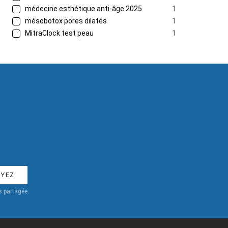
médecine esthétique anti-âge 2025
1
mésobotox pores dilatés
1
MitraClock test peau
1
 partagée.