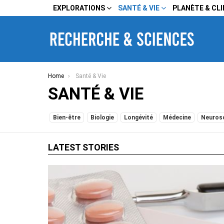
EXPLORATIONS
SANTÉ & VIE
PLANÈTE & CL
You are here:
Home
Santé & Vie
SANTÉ & VIE
SUBTERMS
Bien-être
Biologie
Longévité
Médecine
Neuros
LATEST STORIES