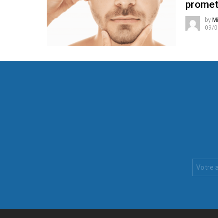
promet
by
Mi
09/0
Votre
Email
: