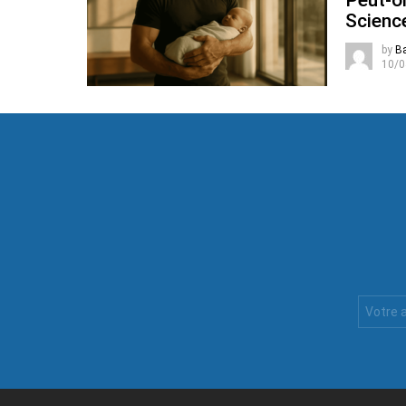
Peut-o
Science
by
B
10/0
Votre
Email
: