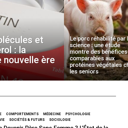
olécules et
Le porc réhabilité par 
science : une étude
ol : la
montre des bénéfices
 nouvelle ère
comparables aux
protéines végétales c
les seniors
ent
E
COMPORTEMENTS
MÉDECINE
PSYCHOLOGIE
VIE
SOCIÉTÉS & FUTURS
SOCIOLOGIE