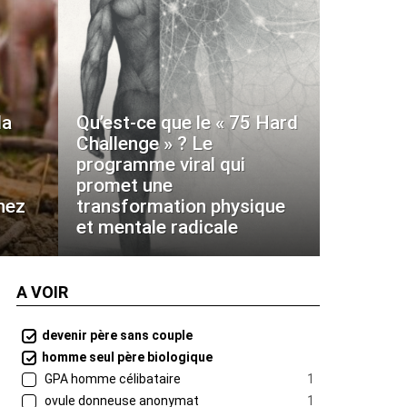
la
Qu’est-ce que le « 75 Hard
Challenge » ? Le
programme viral qui
promet une
hez
transformation physique
et mentale radicale
A VOIR
devenir père sans couple
homme seul père biologique
GPA homme célibataire
1
ovule donneuse anonymat
1