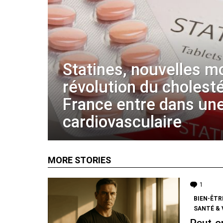
Statines, nouvelles m
révolution du cholestér
France entre dans une
cardiovasculaire
MORE STORIES
1
Comm
BIEN-ÊTR
SANTÉ & 