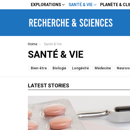
EXPLORATIONS
SANTÉ & VIE
PLANÈTE & CL
You are here:
Home
Santé & Vie
SANTÉ & VIE
SUBTERMS
Bien-être
Biologie
Longévité
Médecine
Neuros
LATEST STORIES