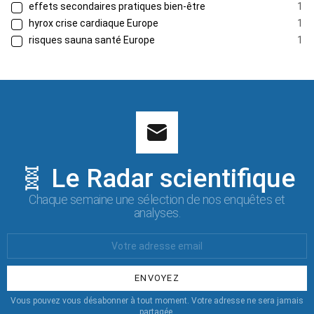
effets secondaires pratiques bien-être
1
hyrox crise cardiaque Europe
1
risques sauna santé Europe
1
🧬 Le Radar scientifique
Chaque semaine une sélection de nos enquêtes et
analyses.
Votre
Email
:
Vous pouvez vous désabonner à tout moment. Votre adresse ne sera jamais
partagée.