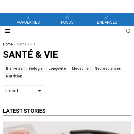
POPULAIRES
FOCUS
TENDANCES
S
Menu
You are here:
Home
Santé & Vie
SANTÉ & VIE
SUBTERMS
Bien-être
Biologie
Longévité
Médecine
Neurosciences
Nutrition
LATEST STORIES