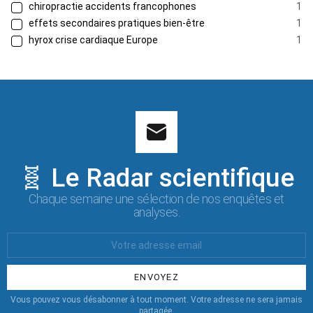
chiropractie accidents francophones
1
effets secondaires pratiques bien-être
1
hyrox crise cardiaque Europe
1
🧬 Le Radar scientifique
Chaque semaine une sélection de nos enquêtes et
analyses.
Votre
Email
:
Vous pouvez vous désabonner à tout moment. Votre adresse ne sera jamais
partagée.