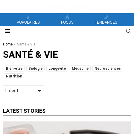
POPULAIRES
FOCUS
TENDANCES
S
Menu
You are here:
Home
Santé & Vie
SANTÉ & VIE
SUBTERMS
Bien-être
Biologie
Longévité
Médecine
Neurosciences
Nutrition
LATEST STORIES