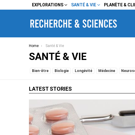
EXPLORATIONS
SANTÉ & VIE
PLANÈTE & CL
You are here:
Home
Santé & Vie
SANTÉ & VIE
SUBTERMS
Bien-être
Biologie
Longévité
Médecine
Neuros
LATEST STORIES