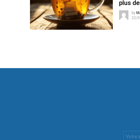
plus de
by
M
22/0
Votre
Email