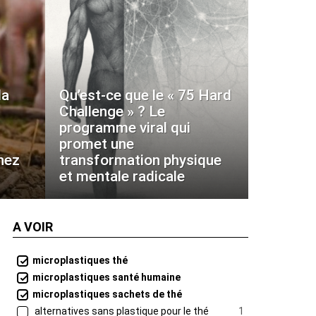
la
Qu’est-ce que le « 75 Hard
Challenge » ? Le
programme viral qui
promet une
hez
transformation physique
et mentale radicale
A VOIR
microplastiques thé
microplastiques santé humaine
microplastiques sachets de thé
alternatives sans plastique pour le thé
1