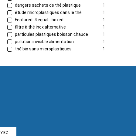
dangers sachets de thé plastique
1
étude microplastiques dans le thé
1
Featured: 4 equal - boxed
1
filtre à thé inox alternative
1
particules plastiques boisson chaude
1
pollution invisible alimentation
1
thé bio sans microplastiques
1