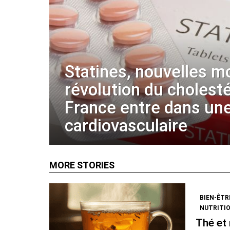
Statines, nouvelles m
révolution du cholestér
France entre dans une
cardiovasculaire
MORE STORIES
BIEN-ÊTR
NUTRITI
Thé et 