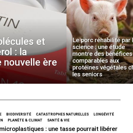
olécules et
Le porc réhabilité par 
science : une étude
ol : la
montre des bénéfices
 nouvelle ère
comparables aux
protéines végétales c
les seniors
E
BIODIVERSITÉ
CATASTROPHES NATURELLES
LONGÉVITÉ
ON
PLANÈTE & CLIMAT
SANTÉ & VIE
microplastiques : une tasse pourrait libérer