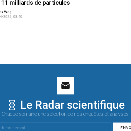
 11 milliards de particules
ax Wog
4/2025, 08:40
🧬 Le Radar scientifique
Chaque semaine une sélection de nos enquêtes et analyses.