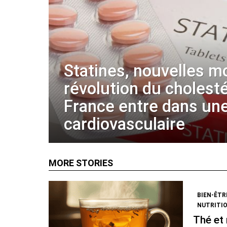
Statines, nouvelles m
révolution du cholestér
France entre dans une
cardiovasculaire
MORE STORIES
BIEN-ÊTR
NUTRITI
Thé et 