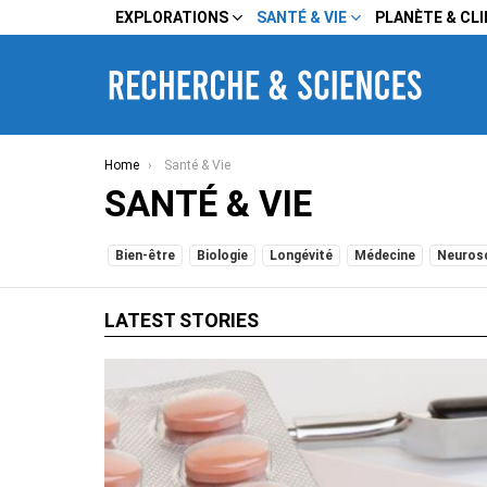
EXPLORATIONS
SANTÉ & VIE
PLANÈTE & CL
You are here:
Home
Santé & Vie
SANTÉ & VIE
SUBTERMS
Bien-être
Biologie
Longévité
Médecine
Neuros
LATEST STORIES