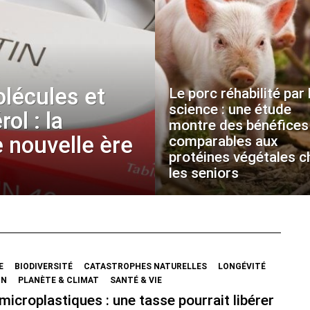
olécules et
Le porc réhabilité par 
science : une étude
ol : la
montre des bénéfices
 nouvelle ère
comparables aux
protéines végétales c
les seniors
E
BIODIVERSITÉ
CATASTROPHES NATURELLES
LONGÉVITÉ
ON
PLANÈTE & CLIMAT
SANTÉ & VIE
microplastiques : une tasse pourrait libérer