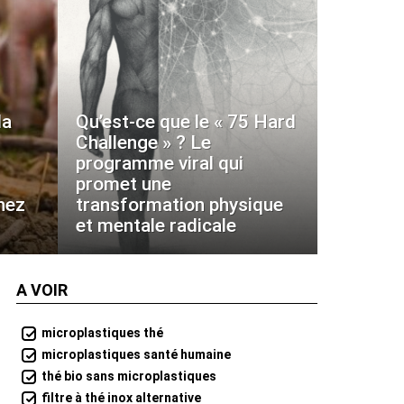
la
Qu’est-ce que le « 75 Hard
Challenge » ? Le
programme viral qui
promet une
hez
transformation physique
et mentale radicale
A VOIR
microplastiques thé
microplastiques santé humaine
thé bio sans microplastiques
filtre à thé inox alternative