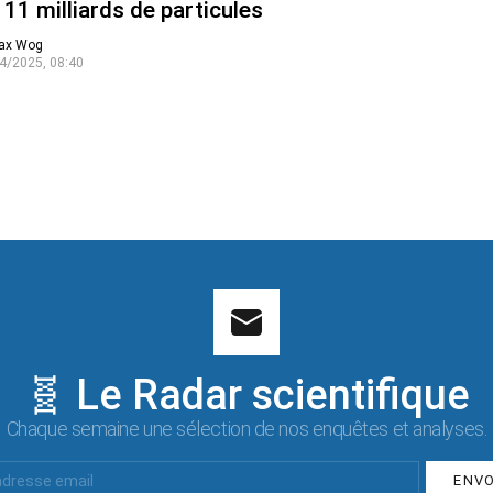
 11 milliards de particules
ax Wog
4/2025, 08:40
🧬 Le Radar scientifique
Chaque semaine une sélection de nos enquêtes et analyses.