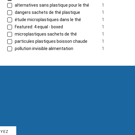
alternatives sans plastique pour le thé
1
dangers sachets de thé plastique
1
étude microplastiques dans le thé
1
Featured: 4 equal - boxed
1
microplastiques sachets de thé
1
particules plastiques boisson chaude
1
pollution invisible alimentation
1