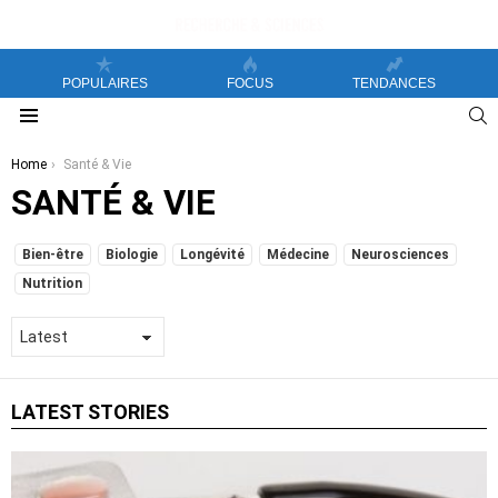
POPULAIRES
FOCUS
TENDANCES
S
Menu
You are here:
Home
Santé & Vie
SANTÉ & VIE
SUBTERMS
Bien-être
Biologie
Longévité
Médecine
Neurosciences
Nutrition
LATEST STORIES