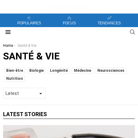
POPULAIRES
FOCUS
TENDANCES
S
Menu
You are here:
Home
Santé & Vie
SANTÉ & VIE
SUBTERMS
Bien-être
Biologie
Longévité
Médecine
Neurosciences
Nutrition
LATEST STORIES