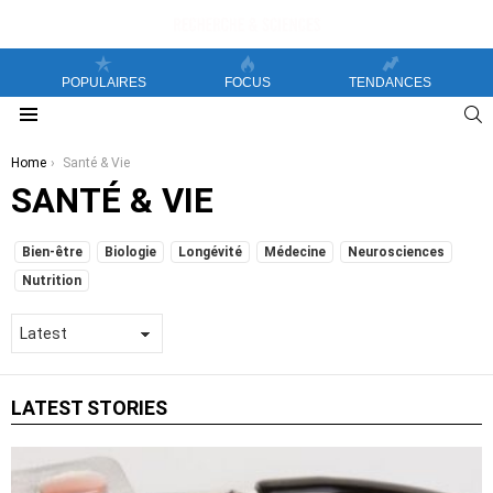
POPULAIRES
FOCUS
TENDANCES
S
Menu
You are here:
Home
Santé & Vie
SANTÉ & VIE
SUBTERMS
Bien-être
Biologie
Longévité
Médecine
Neurosciences
Nutrition
LATEST STORIES