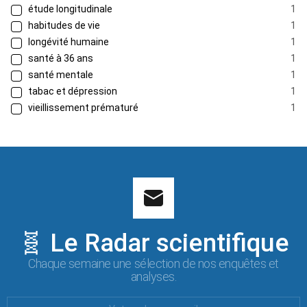
étude longitudinale
1
habitudes de vie
1
longévité humaine
1
santé à 36 ans
1
santé mentale
1
tabac et dépression
1
vieillissement prématuré
1
🧬 Le Radar scientifique
Chaque semaine une sélection de nos enquêtes et
analyses.
Votre