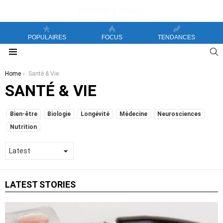
POPULAIRES
FOCUS
TENDANCES
S
Menu
You are here:
Home
Santé & Vie
SANTÉ & VIE
SUBTERMS
Bien-être
Biologie
Longévité
Médecine
Neurosciences
Nutrition
LATEST STORIES