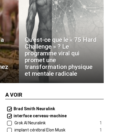
la
Qu’est-ce que le « 75 Hard
Challenge » ? Le
programme viral qui
promet une
hez
transformation physique
et mentale radicale
A VOIR
Brad Smith Neuralink
interface cerveau-machine
Grok AI Neuralink
1
implant cérébral Elon Musk
1