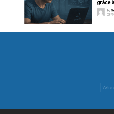
grâce à
by
G
28/0
Votre
Email
: