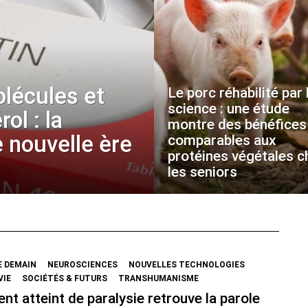
olécules et
Le porc réhabilité par 
science : une étude
ol : la
montre des bénéfices
 nouvelle ère
comparables aux
protéines végétales c
les seniors
E DEMAIN
NEUROSCIENCES
NOUVELLES TECHNOLOGIES
VIE
SOCIÉTÉS & FUTURS
TRANSHUMANISME
ent atteint de paralysie retrouve la parole