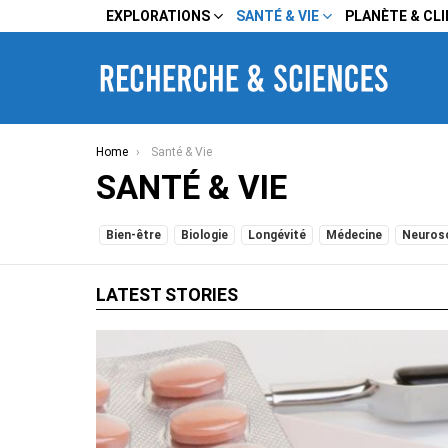
EXPLORATIONS
SANTÉ & VIE
PLANÈTE & CL
You are here:
Home
Santé & Vie
SANTÉ & VIE
SUBTERMS
Bien-être
Biologie
Longévité
Médecine
Neuros
LATEST STORIES