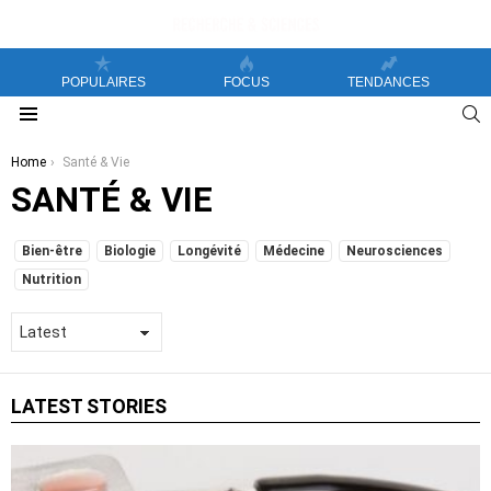
POPULAIRES
FOCUS
TENDANCES
S
Menu
You are here:
Home
Santé & Vie
SANTÉ & VIE
SUBTERMS
Bien-être
Biologie
Longévité
Médecine
Neurosciences
Nutrition
LATEST STORIES