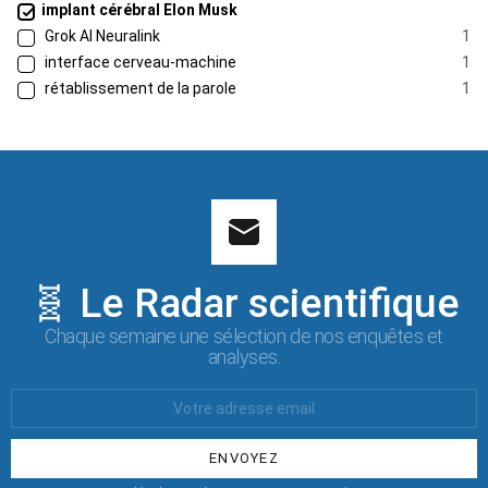
implant cérébral Elon Musk
Grok AI Neuralink
1
interface cerveau-machine
1
rétablissement de la parole
1
🧬 Le Radar scientifique
Chaque semaine une sélection de nos enquêtes et
analyses.
Votre
Email
: