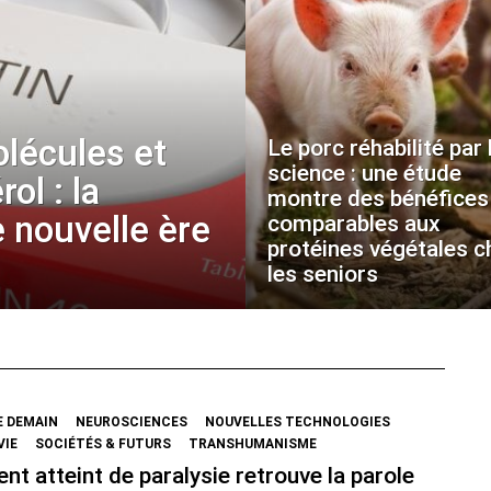
olécules et
Le porc réhabilité par 
science : une étude
ol : la
montre des bénéfices
 nouvelle ère
comparables aux
protéines végétales c
les seniors
E DEMAIN
NEUROSCIENCES
NOUVELLES TECHNOLOGIES
VIE
SOCIÉTÉS & FUTURS
TRANSHUMANISME
ent atteint de paralysie retrouve la parole