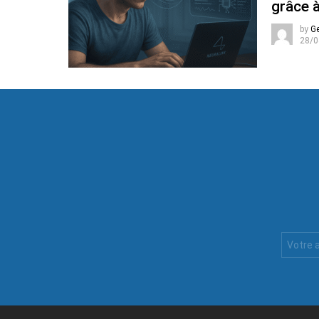
grâce à
by
G
28/0
Votre
Email
: