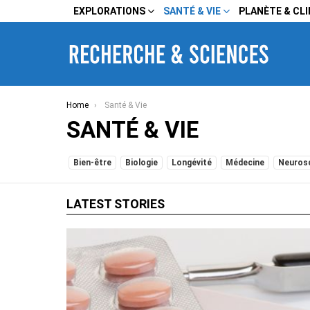
EXPLORATIONS
SANTÉ & VIE
PLANÈTE & CL
You are here:
Home
Santé & Vie
SANTÉ & VIE
SUBTERMS
Bien-être
Biologie
Longévité
Médecine
Neuros
LATEST STORIES