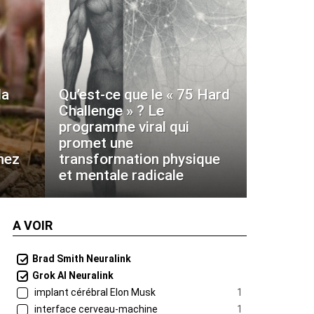
la
Qu’est-ce que le « 75 Hard
Challenge » ? Le
programme viral qui
promet une
hez
transformation physique
et mentale radicale
A VOIR
Brad Smith Neuralink
Grok AI Neuralink
implant cérébral Elon Musk
1
interface cerveau-machine
1