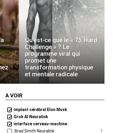
la
Qu’est-ce que le « 75 Hard
Challenge » ? Le
programme viral qui
promet une
hez
transformation physique
et mentale radicale
A VOIR
implant cérébral Elon Musk
Grok AI Neuralink
interface cerveau-machine
Brad Smith Neuralink
1