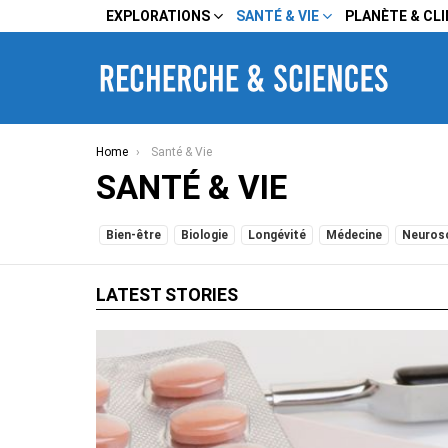
EXPLORATIONS
SANTÉ & VIE
PLANÈTE & CL
You are here:
Home
Santé & Vie
SANTÉ & VIE
SUBTERMS
Bien-être
Biologie
Longévité
Médecine
Neuros
LATEST STORIES