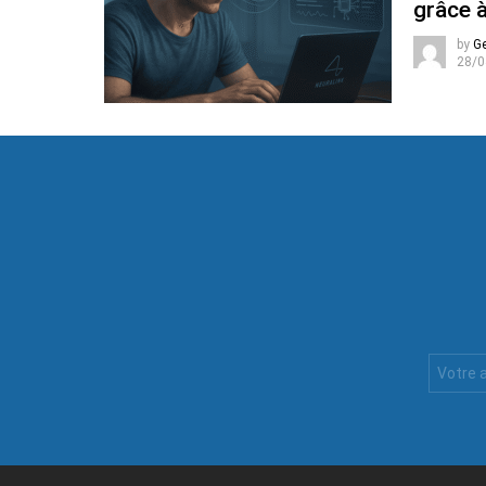
grâce à
by
G
28/0
Votre
Email
: