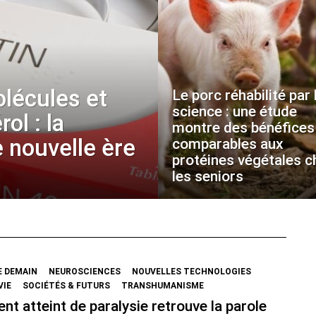
olécules et
Le porc réhabilité par 
science : une étude
ol : la
montre des bénéfices
 nouvelle ère
comparables aux
protéines végétales c
les seniors
E DEMAIN
NEUROSCIENCES
NOUVELLES TECHNOLOGIES
VIE
SOCIÉTÉS & FUTURS
TRANSHUMANISME
ent atteint de paralysie retrouve la parole