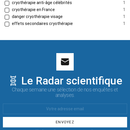
cryothérapie anti-âge célébrités
1
cryothérapie en France
1
danger cryothérapie visage
1
effets secondaires cryothérapie
1
🧬 Le Radar scientifique
Chaque semaine une sélection de nos enquêtes et
analyses.
Votre
Email
: