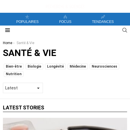
POPULAIRES
FOCUS
TENDANCES
S
Menu
You are here:
Home
Santé & Vie
SANTÉ & VIE
SUBTERMS
Bien-être
Biologie
Longévité
Médecine
Neurosciences
Nutrition
LATEST STORIES