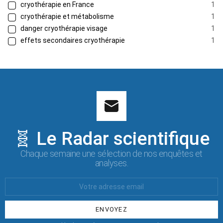
cryothérapie en France
1
cryothérapie et métabolisme
1
danger cryothérapie visage
1
effets secondaires cryothérapie
1
🧬 Le Radar scientifique
Chaque semaine une sélection de nos enquêtes et
analyses.
Votre
Email
: