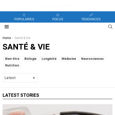
POPULAIRES
FOCUS
TENDANCES
S
Menu
You are here:
Home
Santé & Vie
SANTÉ & VIE
SUBTERMS
Bien-être
Biologie
Longévité
Médecine
Neurosciences
Nutrition
LATEST STORIES