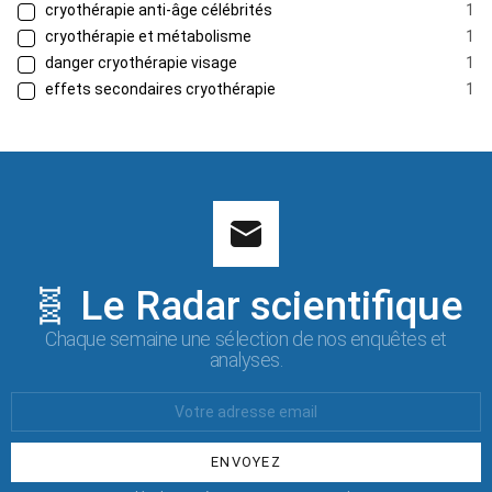
cryothérapie anti-âge célébrités
1
cryothérapie et métabolisme
1
danger cryothérapie visage
1
effets secondaires cryothérapie
1
🧬 Le Radar scientifique
Chaque semaine une sélection de nos enquêtes et
analyses.
Votre
Email
: