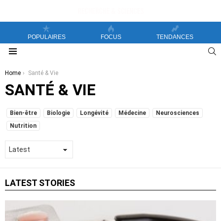
POPULAIRES
FOCUS
TENDANCES
S
Menu
You are here:
Home
Santé & Vie
SANTÉ & VIE
SUBTERMS
Bien-être
Biologie
Longévité
Médecine
Neurosciences
Nutrition
LATEST STORIES