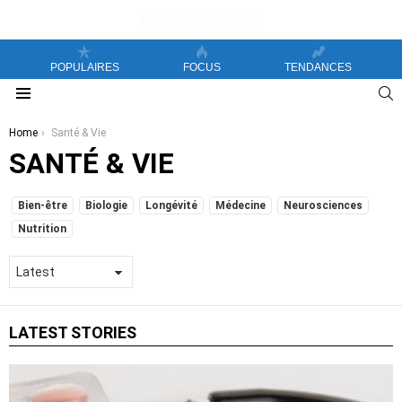
POPULAIRES
FOCUS
TENDANCES
S
Menu
You are here:
Home
Santé & Vie
SANTÉ & VIE
SUBTERMS
Bien-être
Biologie
Longévité
Médecine
Neurosciences
Nutrition
LATEST STORIES