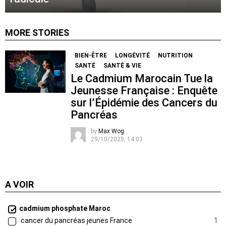
MORE STORIES
BIEN-ÊTRE
LONGÉVITÉ
NUTRITION
SANTÉ
SANTÉ & VIE
Le Cadmium Marocain Tue la
Jeunesse Française : Enquête
sur l’Épidémie des Cancers du
Pancréas
by
Max Wog
29/10/2025, 14:03
A VOIR
cadmium phosphate Maroc
cancer du pancréas jeunes France
1