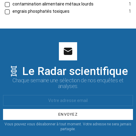
contamination alimentaire métaux lourds
1
engrais phosphatés toxiques
1
🧬 Le Radar scientifique
Chaque semaine une sélection de nos enquêtes et
analyses.
Votre
Email
:
Vous pouvez vous désabonner à tout moment. Votre adresse ne sera jamais
partagée.