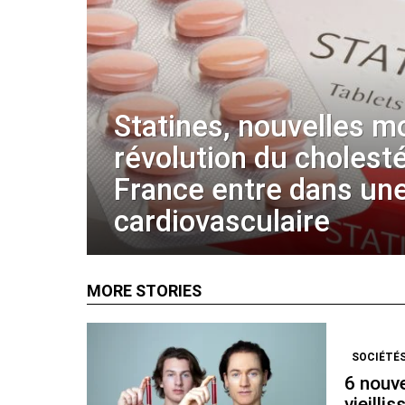
Statines, nouvelles m
révolution du cholestér
France entre dans une
cardiovasculaire
MORE STORIES
SOCIÉTÉS
6 nouve
vieilli