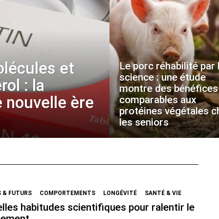
olécules et
Le porc réhabilité par 
science : une étude
ol : la
montre des bénéfices
 nouvelle ère
comparables aux
protéines végétales c
les seniors
 & FUTURS
COMPORTEMENTS
LONGÉVITÉ
SANTÉ & VIE
lles habitudes scientifiques pour ralentir le
ssement