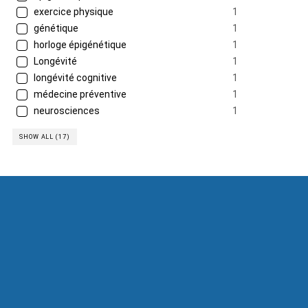
exercice physique
1
génétique
1
horloge épigénétique
1
Longévité
1
longévité cognitive
1
médecine préventive
1
neurosciences
1
SHOW ALL (17)