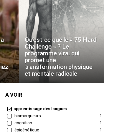
la
Qu’est-ce que le « 75 Hard
Challenge » ? Le
programme viral qui
promet une
hez
transformation physique
et mentale radicale
A VOIR
apprentissage des langues
biomarqueurs
1
cognition
1
épigénétique
1