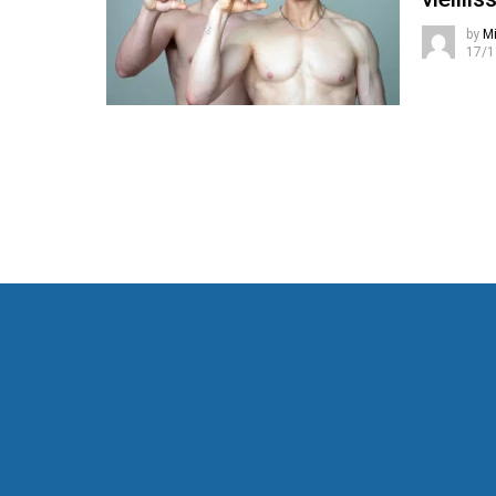
by
Mi
17/1