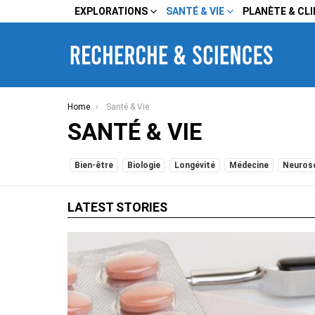
EXPLORATIONS
SANTÉ & VIE
PLANÈTE & CL
You are here:
Home
Santé & Vie
SANTÉ & VIE
SUBTERMS
Bien-être
Biologie
Longévité
Médecine
Neuros
LATEST STORIES