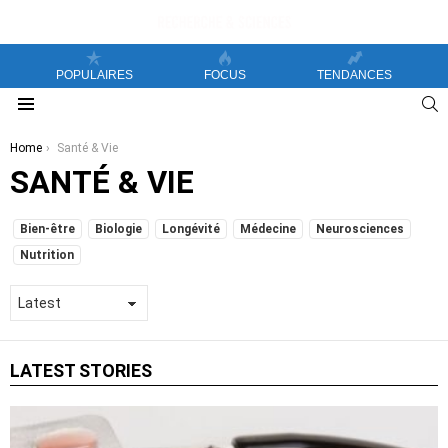
POPULAIRES
FOCUS
TENDANCES
S
Menu
You are here:
Home
Santé & Vie
SANTÉ & VIE
SUBTERMS
Bien-être
Biologie
Longévité
Médecine
Neurosciences
Nutrition
LATEST STORIES