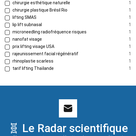
chirurgie esthétique naturelle
1
chirurgie plastique Brésil Rio
1
lifting SMAS
1
lip lift subnasal
1
microneedling radiofréquence risques
1
nanofat visage
1
prix lifting visage USA
1
rajeunissement facial régénératif
1
rhinoplastie scarless
1
tarif lifting Thaïlande
1
🧬 Le Radar scientifique