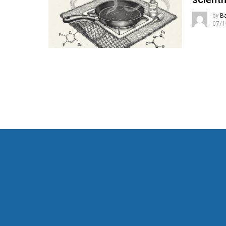
by
B
07/1