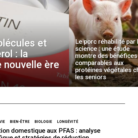
olécules et
Le porc réhabilité par 
science : une étude
ol : la
montre des bénéfices
 nouvelle ère
comparables aux
protéines végétales c
les seniors
VIE
BIEN-ÊTRE
BIOLOGIE
LONGÉVITÉ
tion domestique aux PFAS : analyse
fique et stratégies de réduction