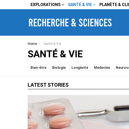
EXPLORATIONS
SANTÉ & VIE
PLANÈTE & CL
You are here:
Home
Santé & Vie
SANTÉ & VIE
SUBTERMS
Bien-être
Biologie
Longévité
Médecine
Neuros
LATEST STORIES