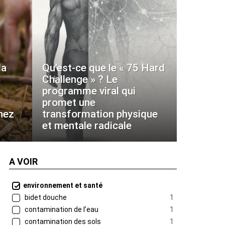
la
Qu’est-ce que le « 75 Hard
Challenge » ? Le
programme viral qui
promet une
hez
transformation physique
et mentale radicale
A VOIR
environnement et santé
bidet douche
1
contamination de l’eau
1
contamination des sols
1