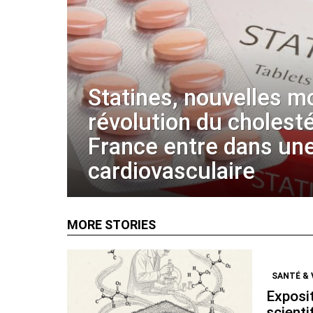
Statines, nouvelles m
révolution du cholestér
France entre dans une
cardiovasculaire
MORE STORIES
SANTÉ & 
Exposi
scienti