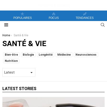
POPULAIRES
FOCUS
TENDANCES
S
Menu
You are here:
Home
Santé & Vie
SANTÉ & VIE
SUBTERMS
Bien-être
Biologie
Longévité
Médecine
Neurosciences
Nutrition
LATEST STORIES