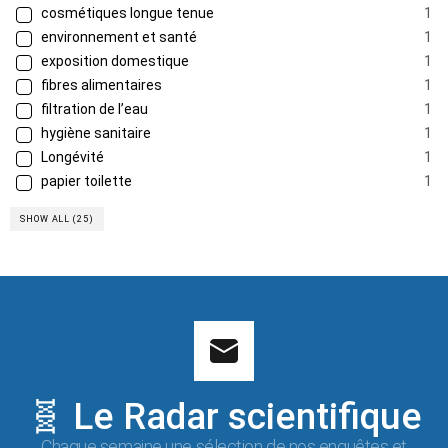
cosmétiques longue tenue
1
environnement et santé
1
exposition domestique
1
fibres alimentaires
1
filtration de l’eau
1
hygiène sanitaire
1
Longévité
1
papier toilette
1
SHOW ALL (25)
🧬 Le Radar scientifique
Chaque semaine une sélection de nos enquêtes et