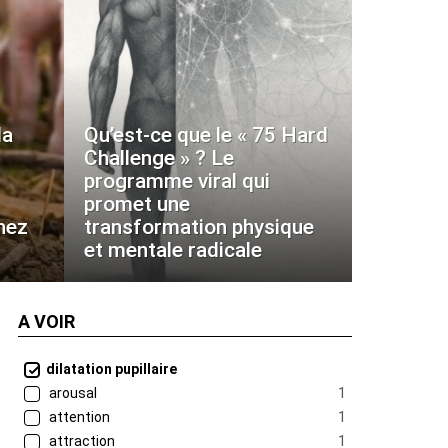
la
Qu’est-ce que le « 75 Hard
Challenge » ? Le
programme viral qui
promet une
hez
transformation physique
et mentale radicale
A VOIR
dilatation pupillaire
arousal
1
attention
1
attraction
1