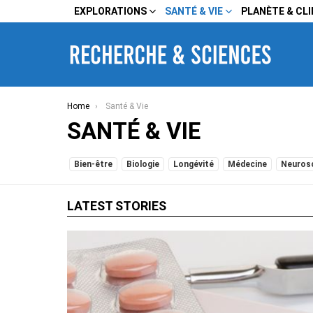
EXPLORATIONS
SANTÉ & VIE
PLANÈTE & CL
You are here:
Home
Santé & Vie
SANTÉ & VIE
SUBTERMS
Bien-être
Biologie
Longévité
Médecine
Neuros
LATEST STORIES