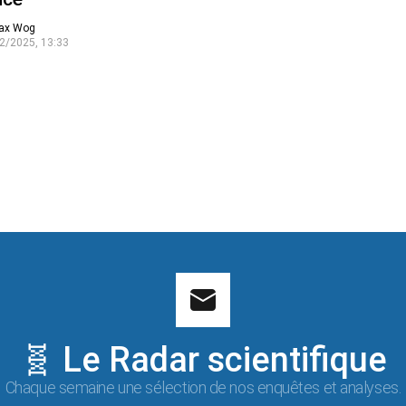
ax Wog
2/2025, 13:33
🧬 Le Radar scientifique
Chaque semaine une sélection de nos enquêtes et analyses.