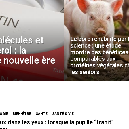
olécules et
Le porc réhabilité par 
science : une étude
ol : la
montre des bénéfices
 nouvelle ère
comparables aux
protéines végétales c
les seniors
OGIE
BIEN-ÊTRE
SANTÉ
SANTÉ & VIE
ux dans les yeux : lorsque la pupille “trahit”
nce