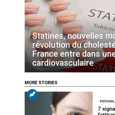
Statines, nouvelles m
révolution du cholestér
France entre dans une
cardiovasculaire
MORE STORIES
PSYCHOL
7 signa
l’attira