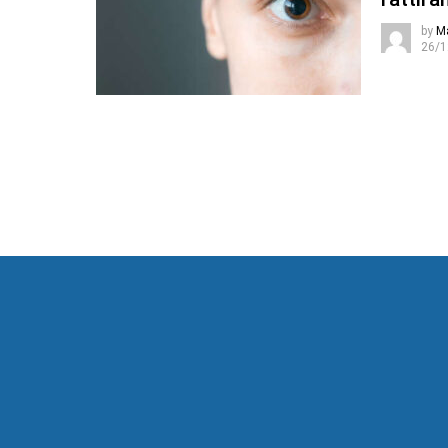
by
M
26/1