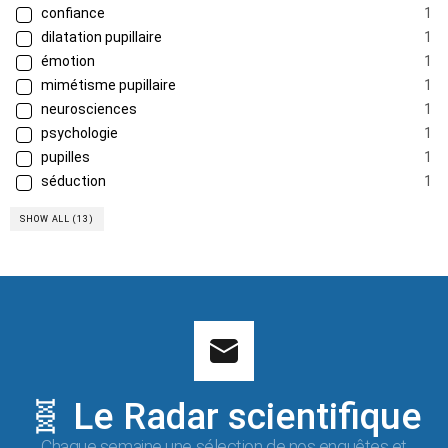
confiance
1
dilatation pupillaire
1
émotion
1
mimétisme pupillaire
1
neurosciences
1
psychologie
1
pupilles
1
séduction
1
SHOW ALL (13)
🧬 Le Radar scientifique
Chaque semaine une sélection de nos enquêtes et