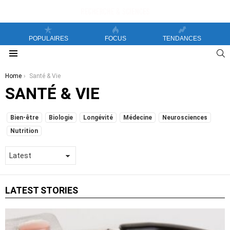
POPULAIRES
FOCUS
TENDANCES
S
Menu
You are here:
Home
Santé & Vie
SANTÉ & VIE
SUBTERMS
Bien-être
Biologie
Longévité
Médecine
Neurosciences
Nutrition
LATEST STORIES