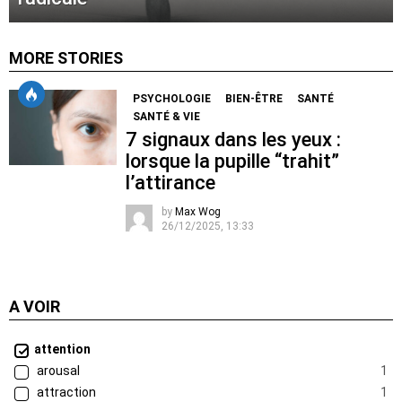
MORE STORIES
PSYCHOLOGIE
BIEN-ÊTRE
SANTÉ
SANTÉ & VIE
7 signaux dans les yeux :
lorsque la pupille “trahit”
l’attirance
by
Max Wog
26/12/2025, 13:33
A VOIR
attention
arousal
1
attraction
1