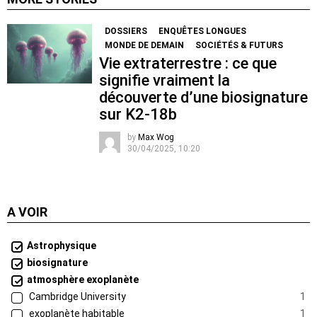
DOSSIERS
ENQUÊTES LONGUES
MONDE DE DEMAIN
SOCIÉTÉS & FUTURS
Vie extraterrestre : ce que
signifie vraiment la
découverte d’une biosignature
sur K2-18b
by
Max Wog
30/04/2025, 10:20
A VOIR
Astrophysique
biosignature
atmosphère exoplanète
Cambridge University
1
exoplanète habitable
1