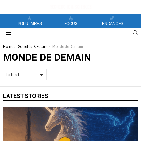
POPULAIRES
FOCUS
TENDANCES
S
Menu
You are here:
Home
Sociétés & Futurs
Monde de Demain
MONDE DE DEMAIN
LATEST STORIES