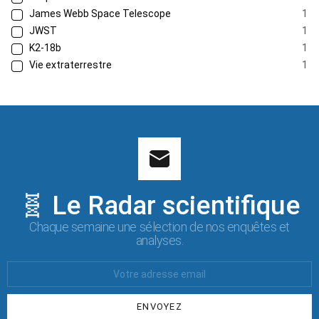
James Webb Space Telescope
1
JWST
1
K2-18b
1
Vie extraterrestre
1
🧬 Le Radar scientifique
Chaque semaine une sélection de nos enquêtes et
analyses.
Votre
Email
: