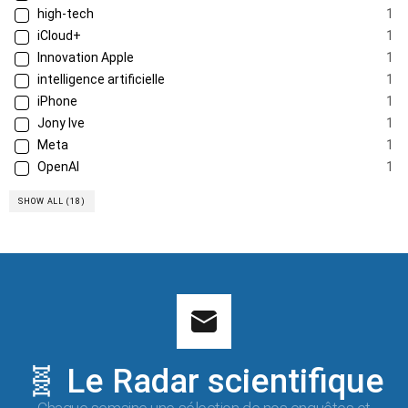
high-tech
1
iCloud+
1
Innovation Apple
1
intelligence artificielle
1
iPhone
1
Jony Ive
1
Meta
1
OpenAI
1
SHOW ALL (18)
🧬 Le Radar scientifique