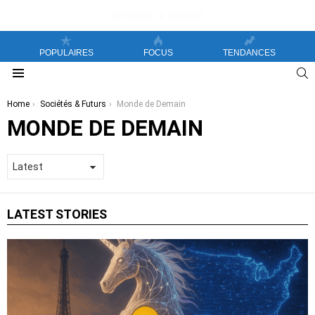
POPULAIRES
FOCUS
TENDANCES
S
Menu
You are here:
Home
Sociétés & Futurs
Monde de Demain
MONDE DE DEMAIN
LATEST STORIES