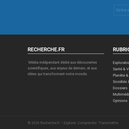
Votre
Email
:
RECHERCHE.FR
RUBRI
Média indépendant dédié aux découvertes
Explorati
scientifiques, aux enjeux de demain, et aux
Santé & V
idées qui transforment notre monde.
Planète &
Sociétés 
Dossiers
Multiméd
Opinions
© 2026 Recherche.fr – Explorer. Comprendre. Transmettre.