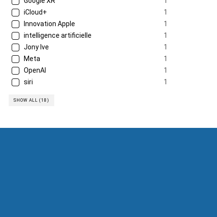
Google XR
1
iCloud+
1
Innovation Apple
1
intelligence artificielle
1
Jony Ive
1
Meta
1
OpenAI
1
siri
1
SHOW ALL (18)