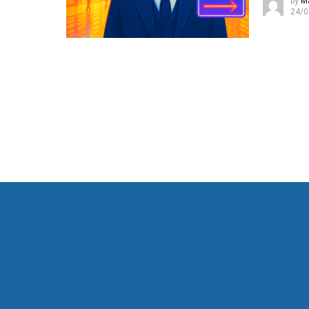
by
M
24/0