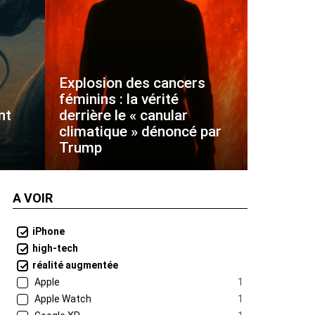
Explosion des cancers
féminins : la vérité
nt
derrière le « canular
climatique » dénoncé par
Trump
A VOIR
iPhone
high-tech
réalité augmentée
Apple
1
Apple Watch
1