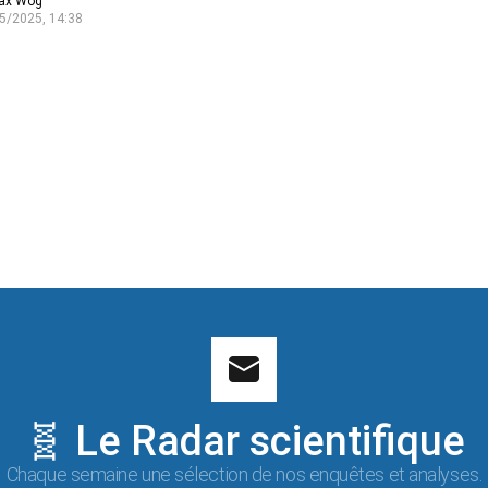
ax Wog
5/2025, 14:38
🧬 Le Radar scientifique
Chaque semaine une sélection de nos enquêtes et analyses.