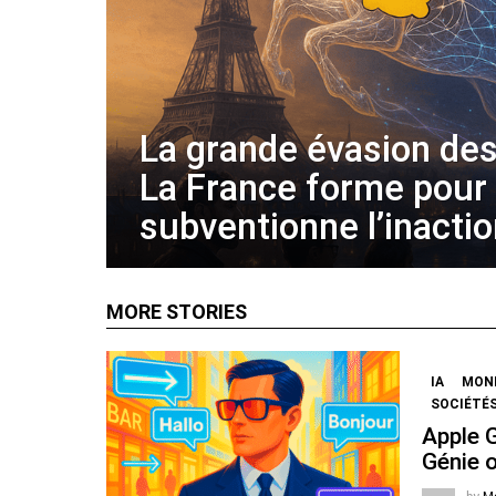
La grande évasion des
La France forme pour
subventionne l’inacti
MORE STORIES
IA
MOND
SOCIÉTÉS
Apple 
Génie 