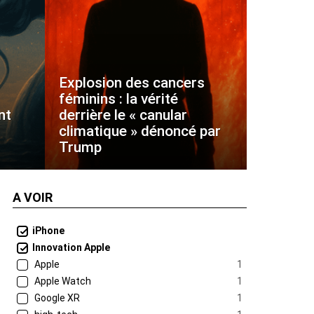
Explosion des cancers
féminins : la vérité
nt
derrière le « canular
climatique » dénoncé par
Trump
A VOIR
iPhone
Innovation Apple
Apple
1
Apple Watch
1
Google XR
1