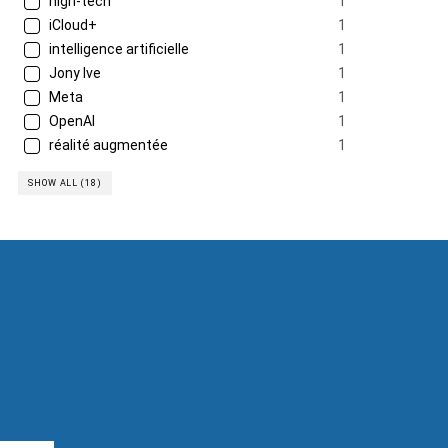
high-tech
1
iCloud+
1
intelligence artificielle
1
Jony Ive
1
Meta
1
OpenAI
1
réalité augmentée
1
SHOW ALL (18)