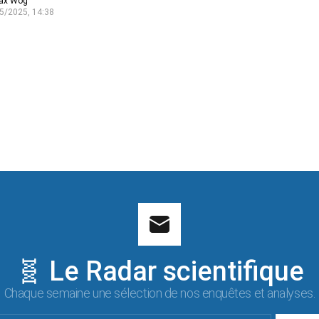
ax Wog
5/2025, 14:38
🧬 Le Radar scientifique
Chaque semaine une sélection de nos enquêtes et analyses.