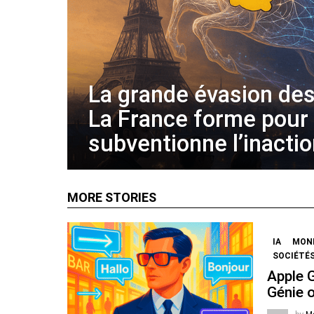
La grande évasion des
La France forme pour
subventionne l’inacti
MORE STORIES
IA
MOND
SOCIÉTÉS
Apple 
Génie 