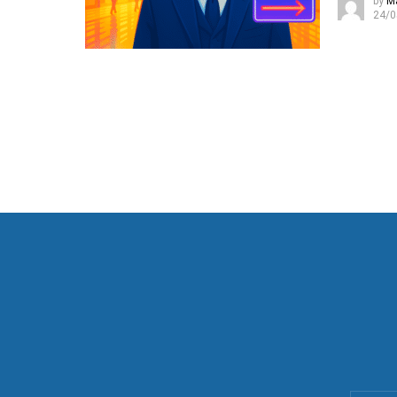
by
M
24/0