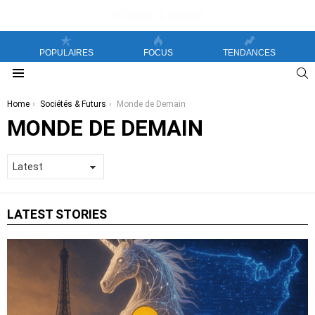
POPULAIRES
FOCUS
TENDANCES
S
Menu
You are here:
Home
Sociétés & Futurs
Monde de Demain
MONDE DE DEMAIN
LATEST STORIES