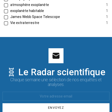
atmosphère exoplanète
1
exoplanète habitable
1
James Webb Space Telescope
1
Vie extraterrestre
1
🧬 Le Radar scientifique
Chaque semaine une sélection de nos enquêtes et
analyses.
Votre
Email
: