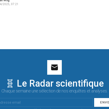
ax Wog
4/2025, 07:21
🧬 Le Radar scientifique
Chaque semaine une sélection de nos enquêtes et analyses.