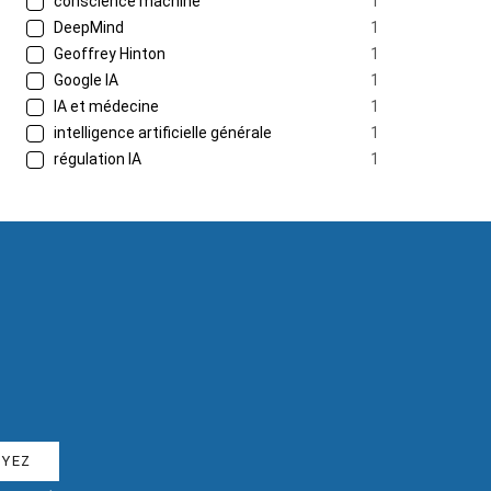
conscience machine
1
DeepMind
1
Geoffrey Hinton
1
Google IA
1
IA et médecine
1
intelligence artificielle générale
1
régulation IA
1