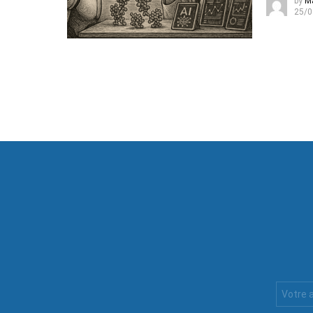
by
M
25/0
Votre
Email
: