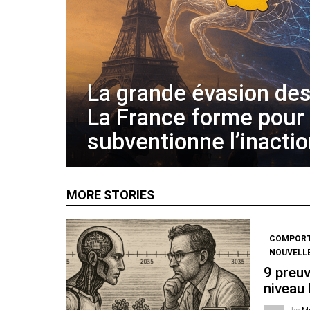
La grande évasion des
La France forme pour
subventionne l’inacti
MORE STORIES
COMPOR
NOUVELL
9 preuv
niveau