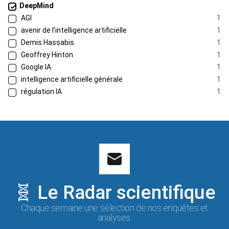
DeepMind
AGI
1
avenir de l’intelligence artificielle
1
Demis Hassabis
1
Geoffrey Hinton
1
Google IA
1
intelligence artificielle générale
1
régulation IA
1
🧬 Le Radar scientifique
Chaque semaine une sélection de nos enquêtes et
analyses.