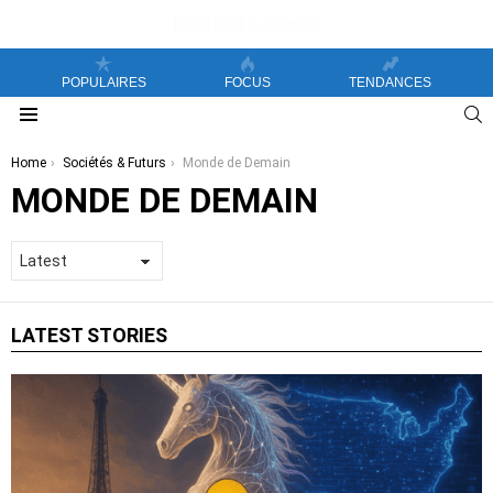
POPULAIRES
FOCUS
TENDANCES
S
Menu
You are here:
Home
Sociétés & Futurs
Monde de Demain
MONDE DE DEMAIN
LATEST STORIES