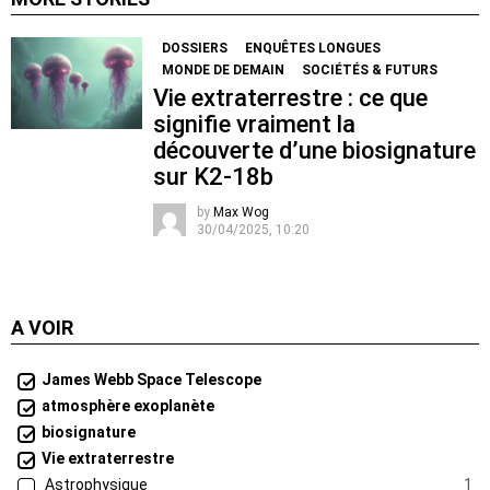
DOSSIERS
ENQUÊTES LONGUES
MONDE DE DEMAIN
SOCIÉTÉS & FUTURS
Vie extraterrestre : ce que
signifie vraiment la
découverte d’une biosignature
sur K2-18b
by
Max Wog
30/04/2025, 10:20
A VOIR
James Webb Space Telescope
atmosphère exoplanète
biosignature
Vie extraterrestre
Astrophysique
1