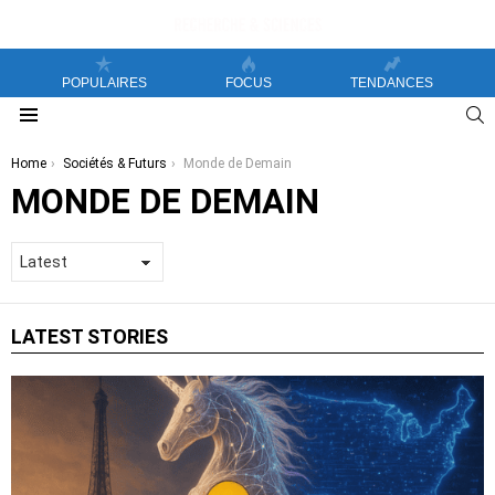
POPULAIRES
FOCUS
TENDANCES
S
Menu
You are here:
Home
Sociétés & Futurs
Monde de Demain
MONDE DE DEMAIN
LATEST STORIES