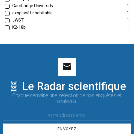
Cambridge University
1
exoplanète habitable
1
JWST
1
K2-18b
1
🧬 Le Radar scientifique
Chaque semaine une sélection de nos enquêtes et
analyses.
Votre
Email
: