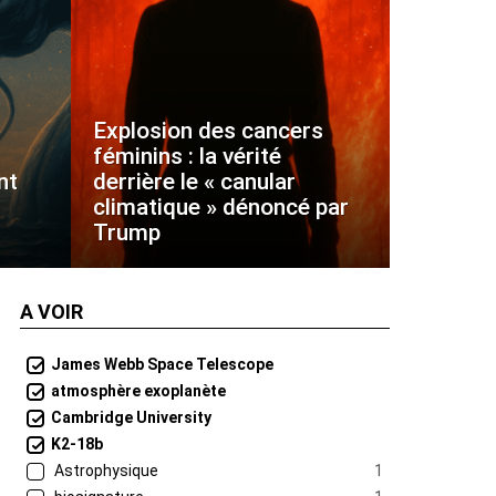
Explosion des cancers
féminins : la vérité
nt
derrière le « canular
climatique » dénoncé par
Trump
A VOIR
James Webb Space Telescope
atmosphère exoplanète
Cambridge University
K2-18b
Astrophysique
1