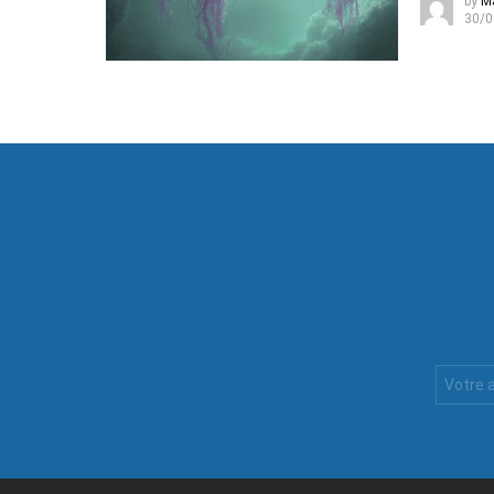
by
M
30/0
Votre
Email
: