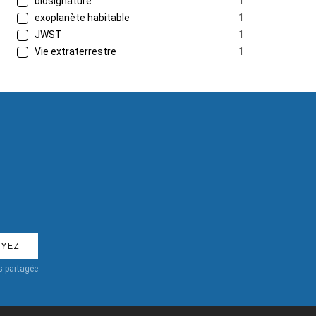
biosignature
1
exoplanète habitable
1
JWST
1
Vie extraterrestre
1
 partagée.