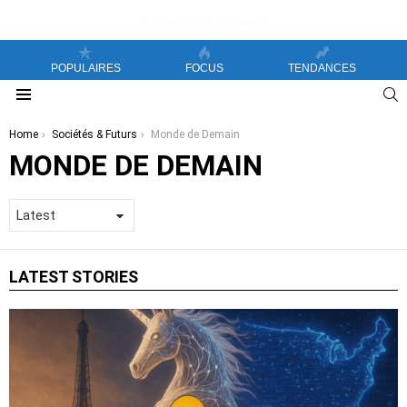
POPULAIRES
FOCUS
TENDANCES
S
Menu
You are here:
Home
Sociétés & Futurs
Monde de Demain
MONDE DE DEMAIN
LATEST STORIES