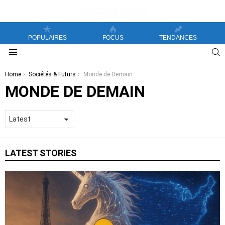
POPULAIRES
FOCUS
TENDANCES
S
Menu
You are here:
Home
Sociétés & Futurs
Monde de Demain
MONDE DE DEMAIN
LATEST STORIES