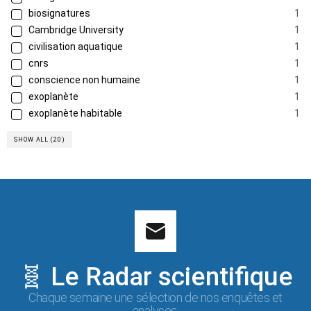
biosignatures
1
Cambridge University
1
civilisation aquatique
1
cnrs
1
conscience non humaine
1
exoplanète
1
exoplanète habitable
1
SHOW ALL (20)
🧬 Le Radar scientifique
Chaque semaine une sélection de nos enquêtes et
analyses.