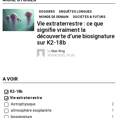
DOSSIERS
ENQUÊTES LONGUES
MONDE DE DEMAIN
SOCIÉTÉS & FUTURS
Vie extraterrestre : ce que
signifie vraiment la
découverte d’une biosignature
sur K2-18b
by
Max Wog
30/04/2025, 10:20
A VOIR
K2-18b
Vie extraterrestre
Astrophysique
2
atmosphère exoplanète
1
biosignature
1