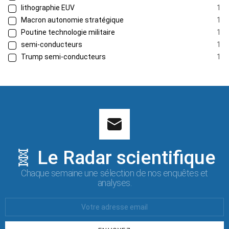
lithographie EUV
1
Macron autonomie stratégique
1
Poutine technologie militaire
1
semi-conducteurs
1
Trump semi-conducteurs
1
🧬 Le Radar scientifique
Chaque semaine une sélection de nos enquêtes et
analyses.
Votre
Email
: