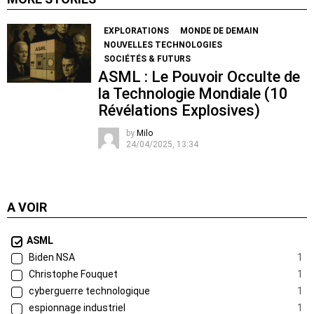
EXPLORATIONS
MONDE DE DEMAIN
NOUVELLES TECHNOLOGIES
SOCIÉTÉS & FUTURS
ASML : Le Pouvoir Occulte de
la Technologie Mondiale (10
Révélations Explosives)
by
Milo
24/04/2025, 13:34
A VOIR
ASML
Biden NSA
1
Christophe Fouquet
1
cyberguerre technologique
1
espionnage industriel
1