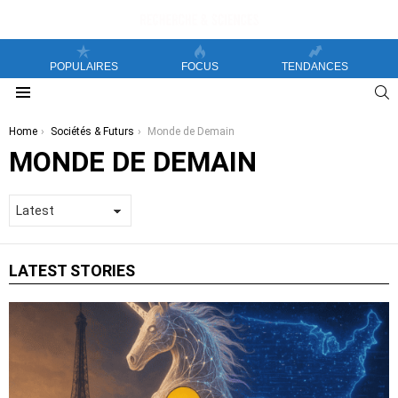
POPULAIRES
FOCUS
TENDANCES
S
Menu
You are here:
Home
Sociétés & Futurs
Monde de Demain
MONDE DE DEMAIN
LATEST STORIES