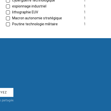
cyberguerre technologique
1
espionnage industriel
1
lithographie EUV
1
Macron autonomie stratégique
1
Poutine technologie militaire
1
 partagée.