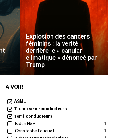
Explosion des cancers
féminins : la vérité
nt
derrière le « canular
climatique » dénoncé par
Trump
A VOIR
ASML
Trump semi-conducteurs
semi-conducteurs
Biden NSA
1
Christophe Fouquet
1