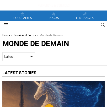
POPULAIRES
FOCUS
TENDANCES
S
Menu
You are here:
Home
Sociétés & Futurs
Monde de Demain
MONDE DE DEMAIN
LATEST STORIES