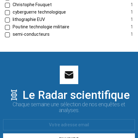
Christophe Fouquet
1
cyberguerre technologique
1
lithographie EUV
1
Poutine technologie militaire
1
semi-conducteurs
1
🧬 Le Radar scientifique
Chaque semaine une sélection de nos enquêtes et
analyses.
Votre
Email
: