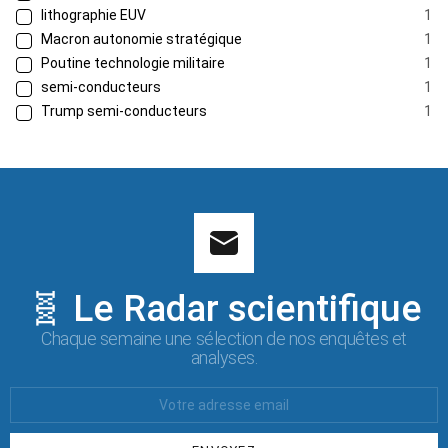
lithographie EUV
1
Macron autonomie stratégique
1
Poutine technologie militaire
1
semi-conducteurs
1
Trump semi-conducteurs
1
🧬 Le Radar scientifique
Chaque semaine une sélection de nos enquêtes et
analyses.
Votre
Email
: