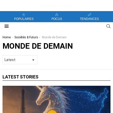
POPULAIRES
FOCUS
TENDANCES
S
Menu
You are here:
Home
Sociétés & Futurs
Monde de Demain
MONDE DE DEMAIN
LATEST STORIES