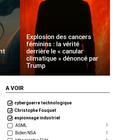
Explosion des cancers
féminins : la vérité
nt
derrière le « canular
climatique » dénoncé par
Trump
A VOIR
cyberguerre technologique
Christophe Fouquet
espionnage industriel
ASML
1
Biden NSA
1