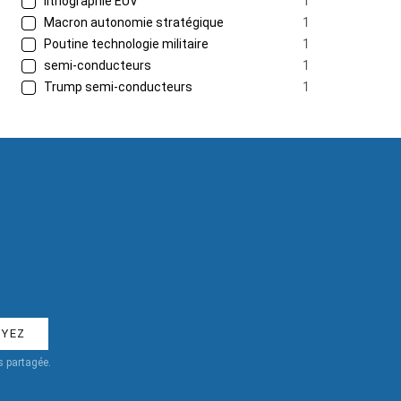
lithographie EUV
1
Macron autonomie stratégique
1
Poutine technologie militaire
1
semi-conducteurs
1
Trump semi-conducteurs
1
 partagée.