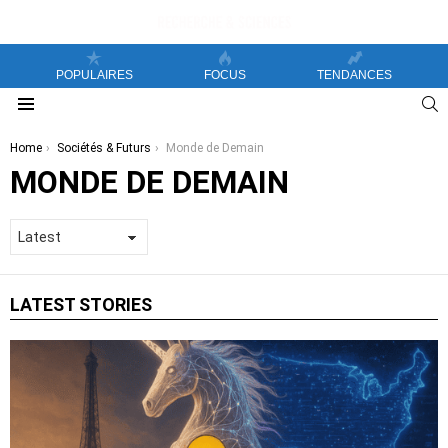
POPULAIRES
FOCUS
TENDANCES
S
Menu
You are here:
Home
Sociétés & Futurs
Monde de Demain
MONDE DE DEMAIN
LATEST STORIES