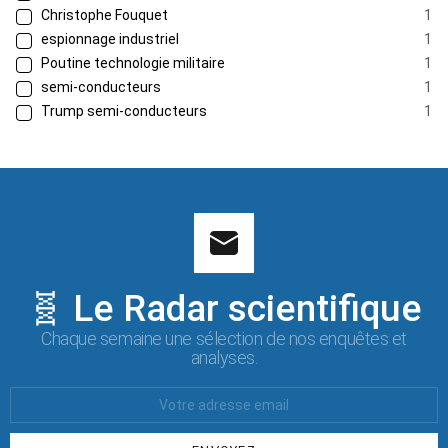
Christophe Fouquet
1
espionnage industriel
1
Poutine technologie militaire
1
semi-conducteurs
1
Trump semi-conducteurs
1
🧬 Le Radar scientifique
Chaque semaine une sélection de nos enquêtes et
analyses.
Votre
Email
: