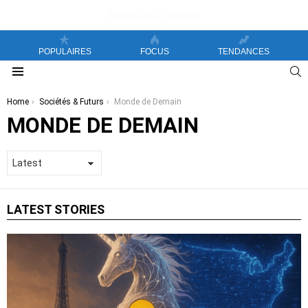
POPULAIRES
FOCUS
TENDANCES
S
Menu
You are here:
Home
Sociétés & Futurs
Monde de Demain
MONDE DE DEMAIN
LATEST STORIES