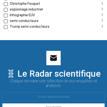
Christophe Fouquet
1
espionnage industriel
1
lithographie EUV
1
semi-conducteurs
1
Trump semi-conducteurs
1
🧬 Le Radar scientifique
Chaque semaine une sélection de nos enquêtes et
analyses.
Votre
Email
: