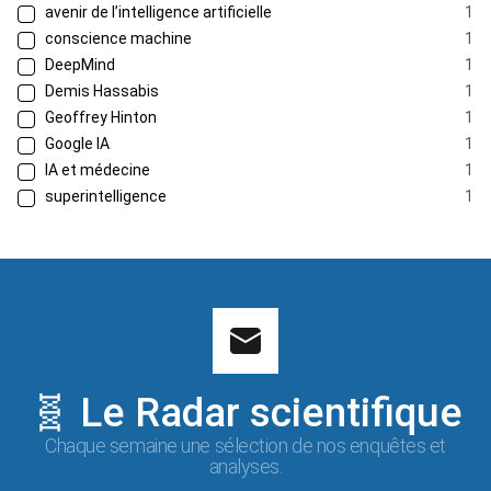
avenir de l’intelligence artificielle
1
conscience machine
1
DeepMind
1
Demis Hassabis
1
Geoffrey Hinton
1
Google IA
1
IA et médecine
1
superintelligence
1
🧬 Le Radar scientifique
Chaque semaine une sélection de nos enquêtes et
analyses.