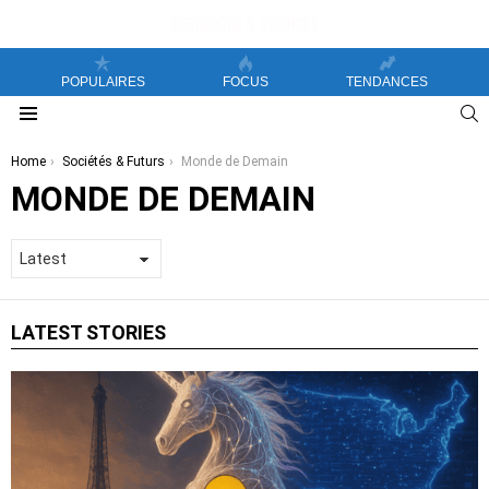
POPULAIRES
FOCUS
TENDANCES
S
Menu
You are here:
Home
Sociétés & Futurs
Monde de Demain
MONDE DE DEMAIN
LATEST STORIES