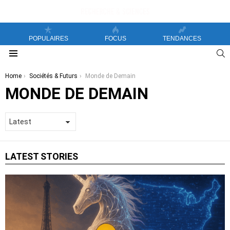
POPULAIRES
FOCUS
TENDANCES
S
Menu
You are here:
Home
Sociétés & Futurs
Monde de Demain
MONDE DE DEMAIN
LATEST STORIES