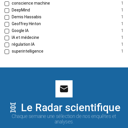
conscience machine
1
DeepMind
1
Demis Hassabis
1
Geoffrey Hinton
1
Google IA
1
IA et médecine
1
régulation IA
1
superintelligence
1
🧬 Le Radar scientifique
Chaque semaine une sélection de nos enquêtes et
analyses.