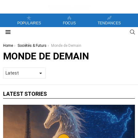
POPULAIRES
FOCUS
TENDANCES
S
Menu
You are here:
Home
Sociétés & Futurs
Monde de Demain
MONDE DE DEMAIN
LATEST STORIES