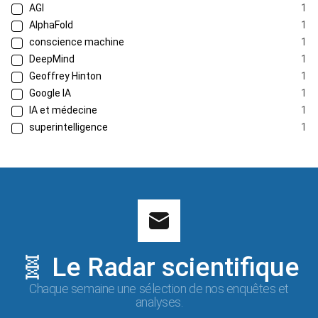
AGI
1
AlphaFold
1
conscience machine
1
DeepMind
1
Geoffrey Hinton
1
Google IA
1
IA et médecine
1
superintelligence
1
🧬 Le Radar scientifique
Chaque semaine une sélection de nos enquêtes et
analyses.