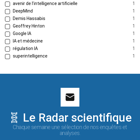
avenir de l’intelligence artificielle
1
DeepMind
1
Demis Hassabis
1
Geoffrey Hinton
1
Google IA
1
IA et médecine
1
régulation IA
1
superintelligence
1
🧬 Le Radar scientifique
Chaque semaine une sélection de nos enquêtes et
analyses.