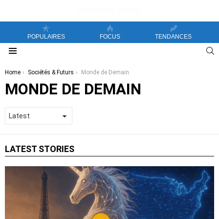
POPULAIRES
FOCUS
TENDANCES
S
Menu
You are here:
Home
Sociétés & Futurs
Monde de Demain
MONDE DE DEMAIN
LATEST STORIES