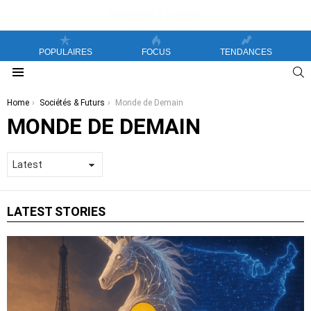
POPULAIRES
FOCUS
TENDANCES
S
Menu
You are here:
Home
Sociétés & Futurs
Monde de Demain
MONDE DE DEMAIN
LATEST STORIES