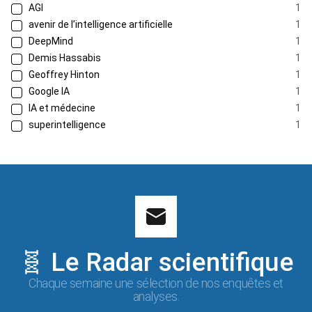
AGI
1
avenir de l’intelligence artificielle
1
DeepMind
1
Demis Hassabis
1
Geoffrey Hinton
1
Google IA
1
IA et médecine
1
superintelligence
1
🧬 Le Radar scientifique
Chaque semaine une sélection de nos enquêtes et
analyses.